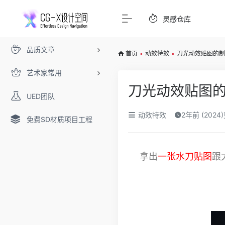
灵感仓库
品质文章
首页
•
动效特效
•
刀光动效贴图的制
艺术家常用
刀光动效贴图的
UED团队
动效特效
2年前 (2024
免费SD材质项目工程
拿出
一张水刀贴图
跟