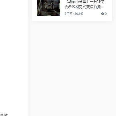
【动画小分享】一分钟学
会希区柯克式变焦拍摄手
法！
2年前 (2024)
0
消散