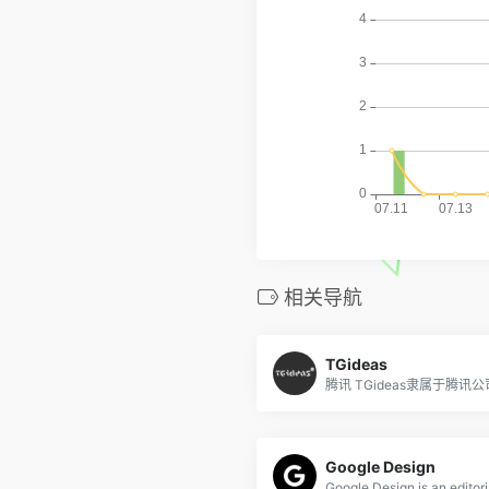
相关导航
TGideas
Google Design