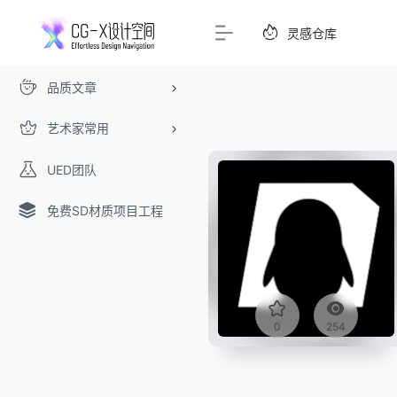
灵感仓库
品质文章
艺术家常用
UED团队
免费SD材质项目工程
0
254