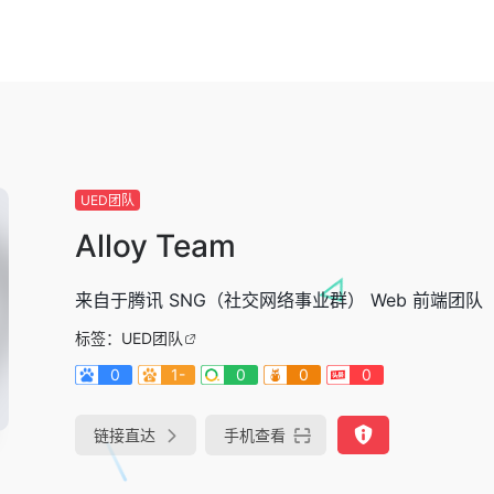
UED团队
Alloy Team
来自于腾讯 SNG（社交网络事业群） Web 前端团队
标签：
UED团队
0
1-
0
0
0
链接直达
手机查看