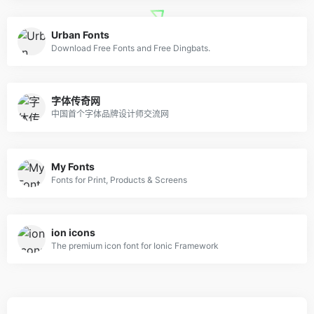
Urban Fonts
Download Free Fonts and Free Dingbats.
字体传奇网
中国首个字体品牌设计师交流网
My Fonts
Fonts for Print, Products & Screens
ion icons
The premium icon font for Ionic Framework