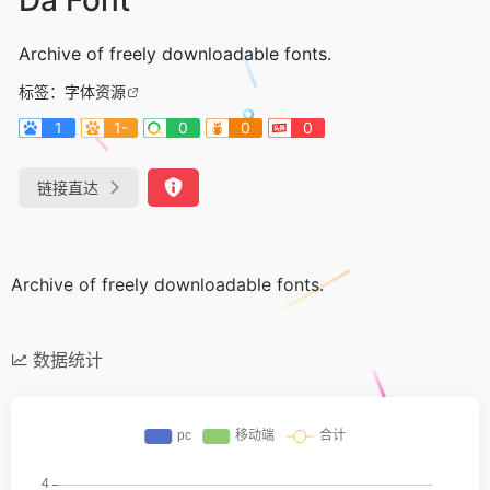
Archive of freely downloadable fonts.
标签：
字体资源
1
1-
0
0
0
链接直达
Archive of freely downloadable fonts.
数据统计