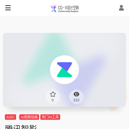
0
322
AIGC
AI视频动画
热门AI工具
腾讯智影