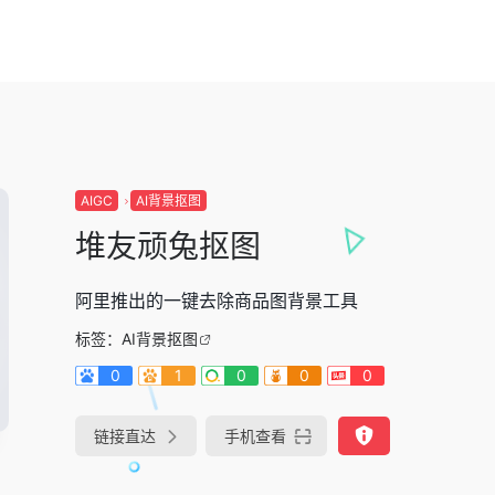
AIGC
AI背景抠图
堆友顽兔抠图
阿里推出的一键去除商品图背景工具
标签：
AI背景抠图
0
1
0
0
0
链接直达
手机查看